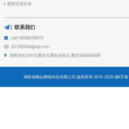
微擎应用市场
联系我们
call:18688099870
251300066@qq.com
湖南省长沙市岳麓区岳麓街道标志·麓谷坐标B栋808
湖南省崛企网络科技有限公司 版权所有 2016-2026
湘ICP备