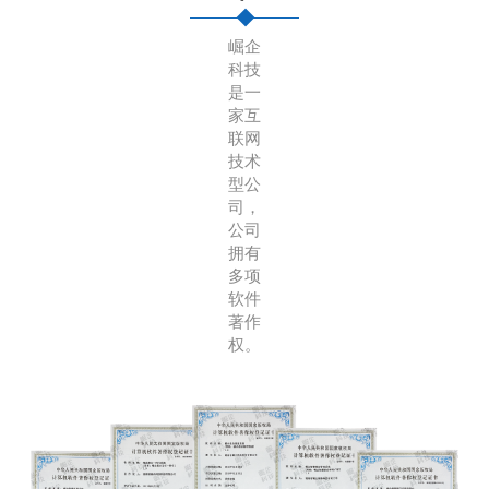
崛企
科技
是一
家互
联网
技术
型公
司，
公司
拥有
多项
软件
著作
权。