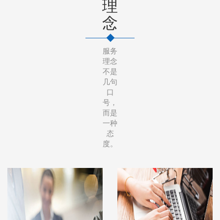
理
念
服务
理念
不是
几句
口
号，
而是
一种
态
度。