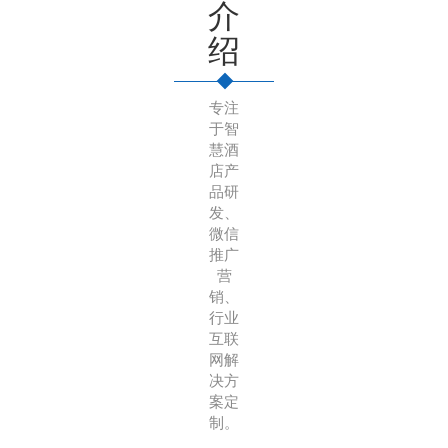
介
绍
专注
于智
慧酒
店产
品研
发、
微信
推广
营
销、
行业
互联
网解
决方
案定
制。