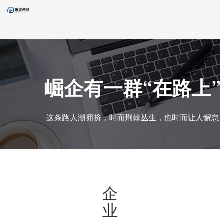
崛企有一群“在路上
这条路人潮拥挤，时而荆棘丛生，也时而让人懈怠
企
业