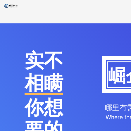
实不
崛
相瞒
你想
哪里有
Where the
要的