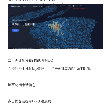
二、
创建新秘钥
(
腾讯地图
key)
在控制台中找到
key
管理，并点击创建新秘钥
如下图所示
(
)
填写秘钥申请信息
点击提交会提示
key
创建成功