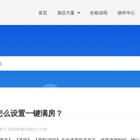
首页
酒店方案
价格说明
插件中心
怎么设置一键满房？
表于 2020年06月03日 11:56
更多】-【系统】-【房型/房间】点击满房状态开关，选择满房时间，确