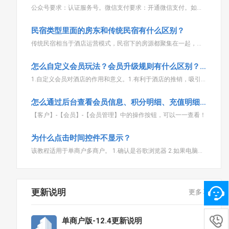
公众号要求：认证服务号。微信支付要求：开通微信支付。如果需要用在线提现功能，则需要开通微信支付的企业转账到零钱的接口。如果没开通，只能用支付宝、银行的人工转账玩法。
民宿类型里面的房东和传统民宿有什么区别？
传统民宿相当于酒店运营模式，民宿下的房源都聚集在一起，如云南客栈。 而房东则不聚集在一起，房源属于分布式房源，类似公寓
怎么自定义会员玩法？会员升级规则有什么区别？会员模式分别有什么区别？
1.自定义会员对酒店的作用和意义。1.有利于酒店的推销，吸引新客户的充值，以及对老客户的预留。2.方便酒店的管理，和客户的入住消费。3.给客户提供更多的折扣和积分，引导客户的消费。4.有利于酒店住宿用
怎么通过后台查看会员信息、积分明细、充值明细和余额明细？
【客户】-【会员】-【会员管理】中的操作按钮，可以一一查看！
为什么点击时间控件不显示？
该教程适用于单商户多商户。 1.确认是谷歌浏览器 2.如果电脑分辨率比较小，可以在浏览器里面ctrl+鼠标滚动拓滚动，分辨率变大后刷新当前页就好了
更新说明
更多

单商户版-12.4更新说明