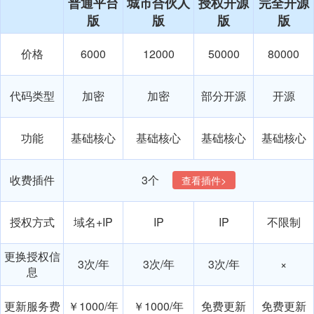
普通平台
城市合伙人
授权开源
完全开源
版
版
版
版
价格
6000
12000
50000
80000
代码类型
加密
加密
部分开源
开源
功能
基础核心
基础核心
基础核心
基础核心
收费插件
3个
查看插件>
授权方式
域名+IP
IP
IP
不限制
更换授权信
3次/年
3次/年
3次/年
×
息
更新服务费
￥1000/年
￥1000/年
免费更新
免费更新